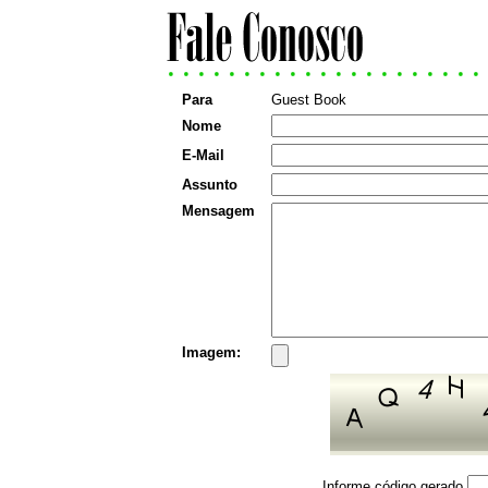
Para
Guest Book
Nome
E-Mail
Assunto
Mensagem
Imagem:
Informe código gerado